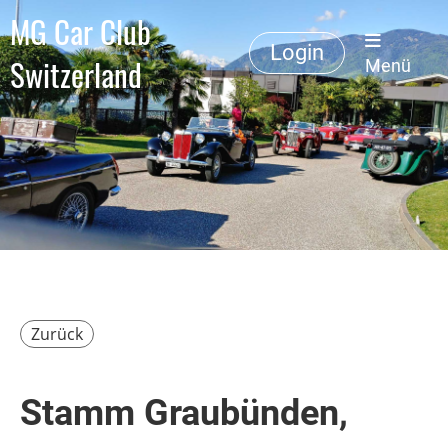
MG Car Club
Login
Switzerland
Menü
Zurück
Stamm Graubünden,